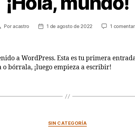
¡Hola, mundo!
Por
acastro
1 de agosto de 2022
1 comentar
Autor
Fecha
de
de
la
la
entrada
entrada
nido a WordPress. Esta es tu primera entrada
a o bórrala, ¡luego empieza a escribir!
Categorías
SIN CATEGORÍA