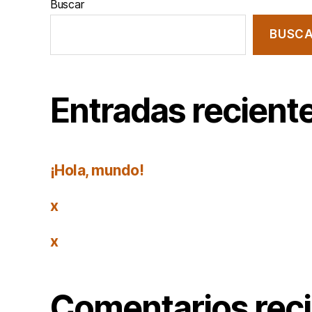
Buscar
BUSC
Entradas recient
¡Hola, mundo!
x
x
Comentarios rec